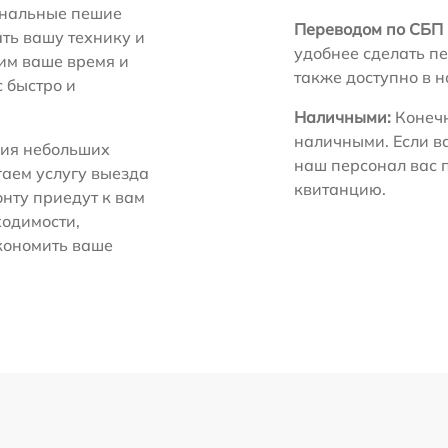
нальные пешие
Переводом по СБП 
ть вашу технику и
удобнее сделать пе
ним ваше время и
также доступно в 
с быстро и
Наличными:
Конечн
наличными. Если в
ия небольших
наш персонал вас 
гаем услугу выезда
квитанцию.
нту приедут к вам
ходимости,
экономить ваше