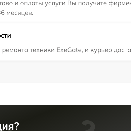
отово и оплаты услуги Вы получите фирм
36 месяцев.
сти
емонта техники ExeGate, и курьер достав
ция?