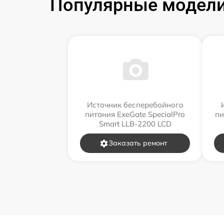
Популярные модели
Источник бесперебойного
питания ExeGate SpecialPro
пи
Smart LLB-2200 LCD
Заказать ремонт