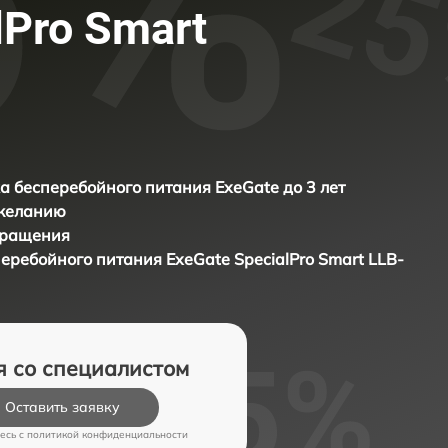
lPro Smart
а бесперебойного питания ExeGate до 3 лет
 желанию
бращения
перебойного питания
ExeGate SpecialPro Smart LLB-
я со специалистом
Оставить заявку
есь c
политикой конфиденциальности