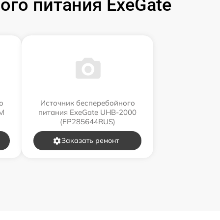
го питания ExeGate
о
Источник бесперебойного
RM
питания ExeGate UHB-2000
(EP285644RUS)
Заказать ремонт