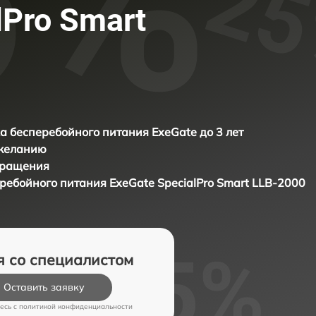
lPro Smart
а бесперебойного питания ExeGate до 3 лет
 желанию
бращения
еребойного питания
ExeGate SpecialPro Smart LLB-2000
я со специалистом
Оставить заявку
есь c
политикой конфиденциальности