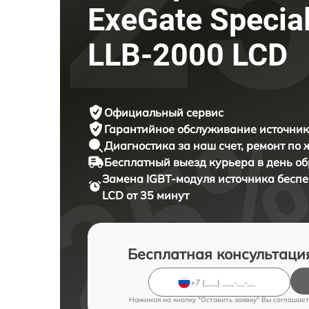
ExeGate Specia
LLB-2000 LCD
Официальный сервис
Гарантийное обслуживание
источник
Диагностика за наш счет,
ремонт по
Бесплатный выезд курьера
в день о
Замена IGBT-модуля источника бесп
LCD от 35 минут
Бесплатная консультаци
Нажимая на кнопку "Оставить заявку" Вы соглашает