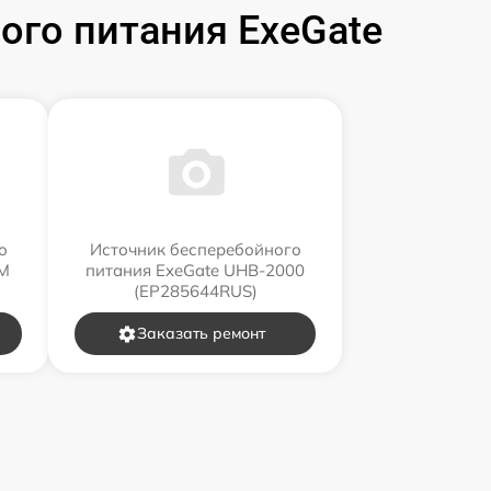
го питания ExeGate
о
Источник бесперебойного
RM
питания ExeGate UHB-2000
(EP285644RUS)
Заказать ремонт