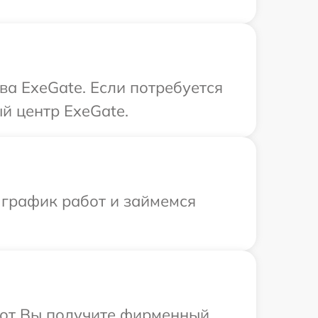
ва ExeGate. Если потребуется
й центр ExeGate.
 график работ и займемся
абот Вы получите фирменный