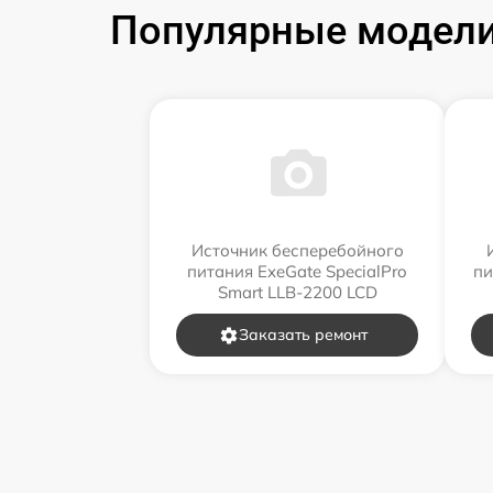
Популярные модели
Источник бесперебойного
питания ExeGate SpecialPro
пи
Smart LLB-2200 LCD
Заказать ремонт